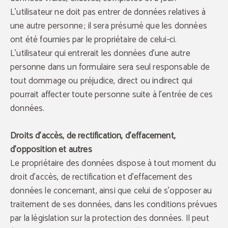
L'utilisateur ne doit pas entrer de données relatives à
une autre personne ; il sera présumé que les données
Le partenaire idéal pour
ont été fournies par le propriétaire de celui-ci.
vos événements !
L'utilisateur qui entrerait les données d’une autre
Découvrez les expériences et offres spéciales
Nous garantissons une organisation impeccable
que nous avons préparées pour vous.
et nous adaptons à vos besoins spécifiques.
personne dans un formulaire sera seul responsable de
Consultez l’offre de notre centre de congrès et
laissez-nous démontrer notre capacité à
tout dommage ou préjudice, direct ou indirect qui
répondre à vos attentes.
EN SAVOIR PLUS
pourrait affecter toute personne suite à l’entrée de ces
EN SAVOIR PLUS
données.
Droits d'accès, de rectification, d'effacement,
d'opposition et autres
Le propriétaire des données dispose à tout moment du
droit d'accès, de rectification et d'effacement des
données le concernant, ainsi que celui de s'opposer au
traitement de ses données, dans les conditions prévues
par la législation sur la protection des données. Il peut