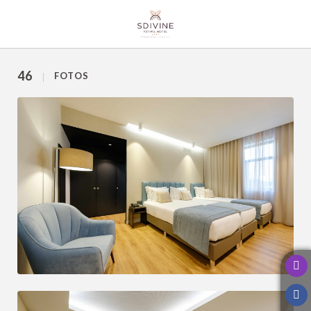
Galeria de SDivine Fátima Hotel Congress & Spirituality em Fátima. Site Of
46
FOTOS