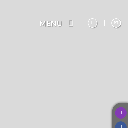
MENU
PT
Español
English
Français