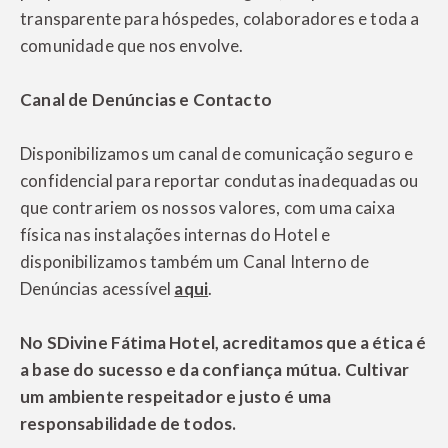
transparente para hóspedes, colaboradores e toda a
O parceiro ideal para os
comunidade que nos envolve.
seus eventos!
Ofertas especiais
Asseguramos uma brilhante organização e
Canal de Denúncias e Contacto
adaptabilidade às suas necessidades
Descobre as experiências e ofertas especiais
específicas.
que temos preparadas para ti.
Consulte a oferta do nosso Centro de
Congressos e deixe-nos praticar a arte de
corresponder às suas expetativas.
Disponibilizamos um canal de comunicação seguro e
SABER MAIS
confidencial para reportar condutas inadequadas ou
SABER MAIS
que contrariem os nossos valores, com uma caixa
física nas instalações internas do Hotel e
disponibilizamos também um Canal Interno de
Denúncias acessível
aqui
.
No SDivine Fátima Hotel, acreditamos que a ética é
a base do sucesso e da confiança mútua. Cultivar
um ambiente respeitador e justo é uma
responsabilidade de todos.