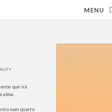
MENU
ma. Site Oficial.
ente que irá
a alma.
ento num quarto