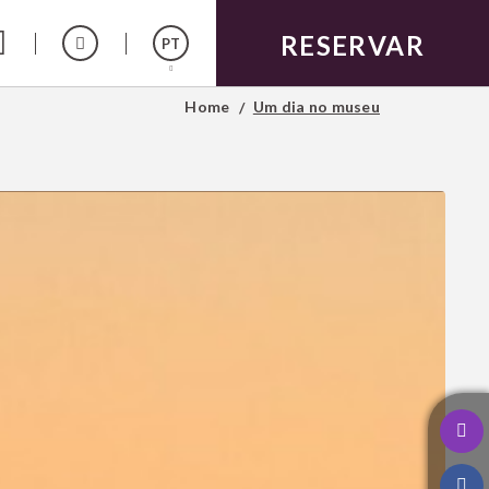
RESERVAR
PT
Home
Um dia no museu
Español
English
Français