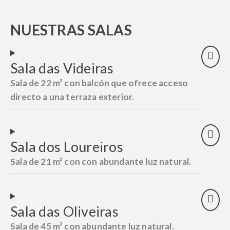
NUESTRAS SALAS
¡El socio ideal para tus
Sala das Videiras
eventos!
Sala de 22 m² con balcón que ofrece acceso
Descubre las experiencias y ofertas especiales
Garantizamos una organización impecable y
que tenemos preparadas para ti.
nos adaptamos a tus necesidades específicas.
directo a una terraza exterior.
Consulta la oferta de nuestro Centro de
Congresos y déjanos demostrar nuestra
habilidad para cumplir con tus expectativas.
SABER MÁS
SABER MÁS
Sala dos Loureiros
Sala de 21 m² con con abundante luz natural.
Sala das Oliveiras
Sala de 45 m² con abundante luz natural.