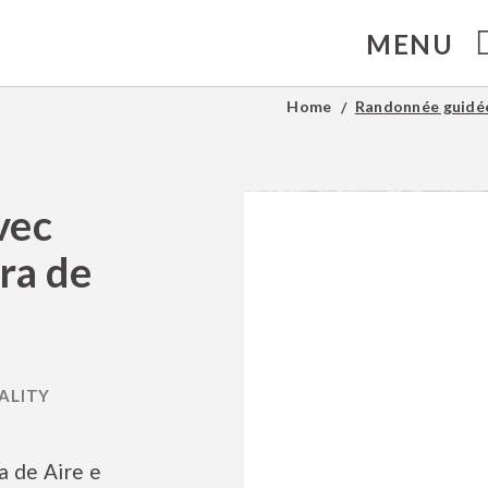
MENU
´SDivine Fátima Hotel Congress & Spirituality à Fátima. Site Web Offic
Home
Randonnée guidée
vec
ra de
a de Aire e