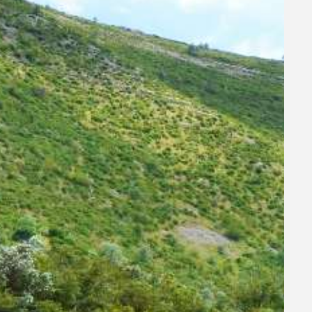
vos
 avons
ous
-nous
s.