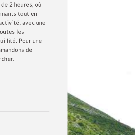
de 2 heures, où
nnants tout en
ctivité, avec une
toutes les
illité. Pour une
ommandons de
rcher.