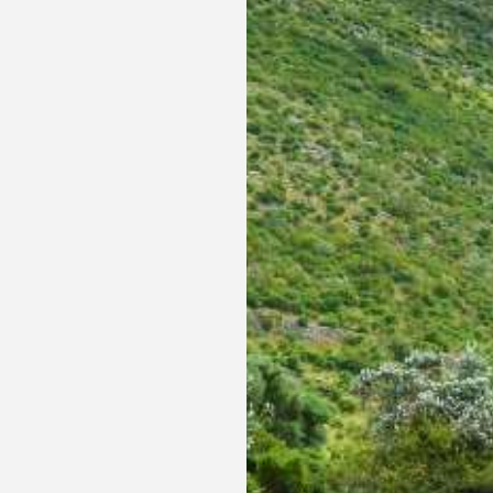
Le partenaire idéal pour 
événements !
Découvrez les expériences et offres spéciales que nous
Nous garantissons une organisation impeccable et n
préparées pour vous.
adaptons à vos besoins spécifiques.
Consultez l’offre de notre centre de congrès et laissez
démontrer notre capacité à répondre à vos attente
EN SAVOIR PLUS
EN SAVOIR PLUS