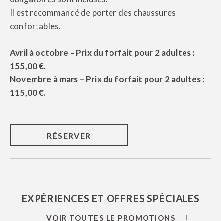
Il est recommandé de porter des chaussures
confortables.
Avril à octobre – Prix du forfait pour 2 adultes :
155,00 €.
Novembre à mars – Prix du forfait pour 2 adultes :
115,00 €.
Le partenaire idéal pour
vos événements !
RÉSERVER
Nous garantissons une organisation
Découvrez les expériences et offres spéciales
impeccable et nous adaptons à vos besoins
que nous avons préparées pour vous.
spécifiques.
Consultez l’offre de notre centre de congrès
et laissez-nous démontrer notre capacité à
répondre à vos attentes.
EN SAVOIR PLUS
EXPÉRIENCES ET OFFRES SPÉCIALES
EN SAVOIR PLUS